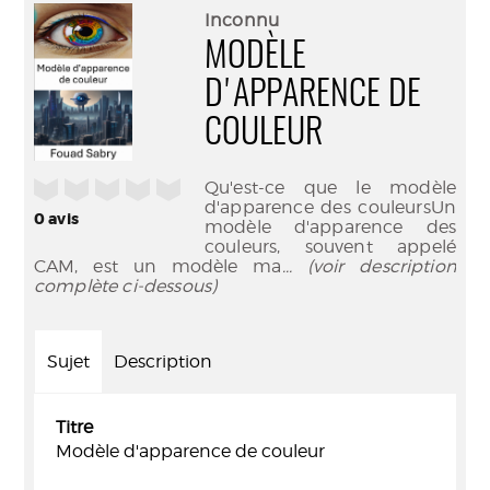
(Nouve
par
Inconnu
fenêtr
mail
MODÈLE
D'APPARENCE DE
COULEUR
/5
Qu'est-ce que le modèle
d'apparence des couleursUn
0
avis
modèle d'apparence des
couleurs, souvent appelé
CAM, est un modèle ma
... (voir description
complète ci-dessous)
Sujet
Description
Titre
Modèle d'apparence de couleur