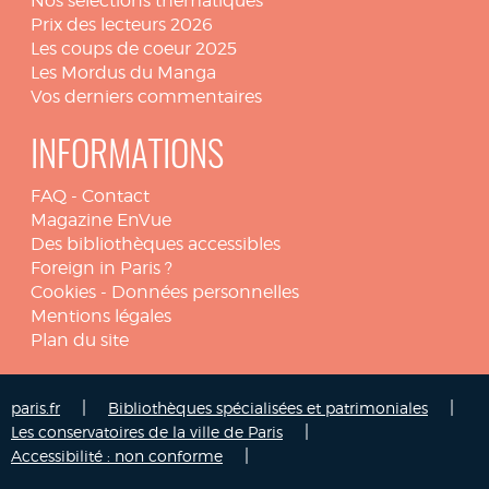
Nos sélections thématiques
Prix des lecteurs 2026
Les coups de coeur 2025
Les Mordus du Manga
Vos derniers commentaires
INFORMATIONS
FAQ
-
Contact
Magazine EnVue
Des bibliothèques accessibles
Foreign in Paris ?
Cookies
-
Données personnelles
Mentions légales
Plan du site
|
|
paris.fr
Bibliothèques spécialisées et patrimoniales
|
Les conservatoires de la ville de Paris
|
Accessibilité : non conforme