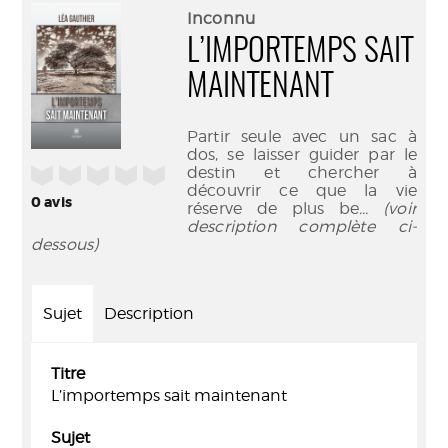
(Nouve
par
Inconnu
fenêtr
mail
L’IMPORTEMPS SAIT
MAINTENANT
Partir seule avec un sac à
dos, se laisser guider par le
/5
destin et chercher à
découvrir ce que la vie
0
avis
réserve de plus be
... (voir
description complète ci-
dessous)
Sujet
Description
Titre
L’importemps sait maintenant
Sujet