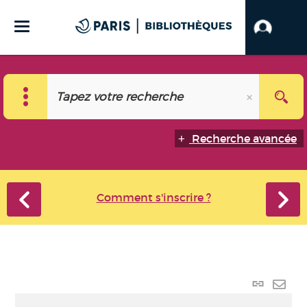
Recherche avancée
Comment s'inscrire ?
Lien
perma
Envo