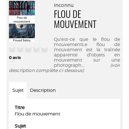
(Nouve
par
Inconnu
fenêtr
mail
FLOU DE
MOUVEMENT
Qu'est-ce que le flou de
mouvementLe flou de
/5
mouvement est la traînée
apparente d'objets en
0
avis
mouvement sur une
photograph
... (voir
description complète ci-dessous)
Sujet
Description
Titre
Flou de mouvement
Sujet