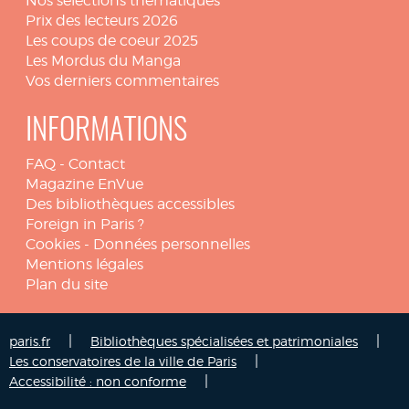
Nos sélections thématiques
Prix des lecteurs 2026
Les coups de coeur 2025
Les Mordus du Manga
Vos derniers commentaires
INFORMATIONS
FAQ
-
Contact
Magazine EnVue
Des bibliothèques accessibles
Foreign in Paris ?
Cookies
-
Données personnelles
Mentions légales
Plan du site
|
|
paris.fr
Bibliothèques spécialisées et patrimoniales
|
Les conservatoires de la ville de Paris
|
Accessibilité : non conforme