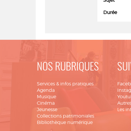
Sujet
Durée
NOS RUBRIQUES
SUI
Services & infos pratiques
Face
Agenda
Insta
Musique
Youtu
Cinéma
Autres
Jeunesse
Les in
Collections patrimoniales
Bibliothèque numérique