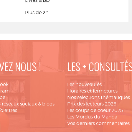
Livres & BD
Plus de 2h.
VEZ NOUS !
LES + CONSULTÉ
book
Les nouveautés
gram
Horaires et fermetures
be
Nos sélections thématiques
 réseaux sociaux & blogs
Prix des lecteurs 2026
folettres
Les coups de coeur 2025
Les Mordus du Manga
Vos derniers commentaires