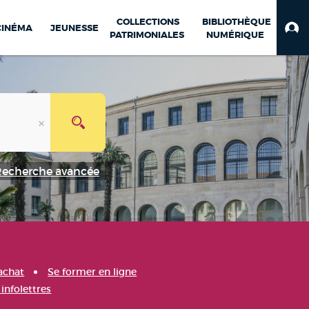
COLLECTIONS
BIBLIOTHÈQUE
CINÉMA
JEUNESSE
PATRIMONIALES
NUMÉRIQUE
Recherche avancée
achat
Se former en ligne
infolettres