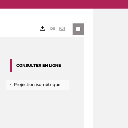
Lien
Exports
permanent
Envoyer
(Nouvelle
par
fenêtre)
mail
CONSULTER EN LIGNE
Projection isométrique