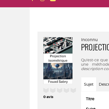
Inconnu
PROJECTI
Qu'est-ce que 
une méthode
description co
Sujet
Descr
/5
0
avis
Titre