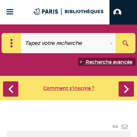
Recherche avancée
Comment s'inscrire ?
Lien
perma
Envo