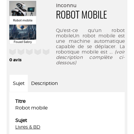
(Nouve
par
Inconnu
fenêtr
mail
ROBOT MOBILE
Qu'est-ce qu'un robot
mobileUn robot mobile est
une machine automatique
capable de se déplacer. La
/5
robotique mobile est
... (voir
description complète ci-
0
avis
dessous)
Sujet
Description
Titre
Robot mobile
Sujet
Livres & BD