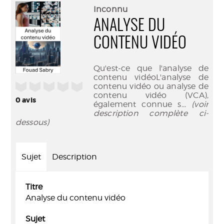
(Nouve
par
Inconnu
fenêtr
mail
ANALYSE DU
CONTENU VIDÉO
Qu'est-ce que l'analyse de
contenu vidéoL'analyse de
/5
contenu vidéo ou analyse de
contenu vidéo (VCA),
0
avis
également connue s
... (voir
description complète ci-
dessous)
Sujet
Description
Titre
Analyse du contenu vidéo
Sujet