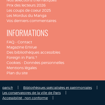
Nos sélections thématiques
Prix des lecteurs 2026
Les coups de coeur 2025
Les Mordus du Manga
Vos derniers commentaires
INFORMATIONS
FAQ
-
Contact
Magazine EnVue
Des bibliothèques accessibles
Foreign in Paris ?
Cookies
-
Données personnelles
Mentions légales
Plan du site
|
|
paris.fr
Bibliothèques spécialisées et patrimoniales
|
Les conservatoires de la ville de Paris
|
Accessibilité : non conforme