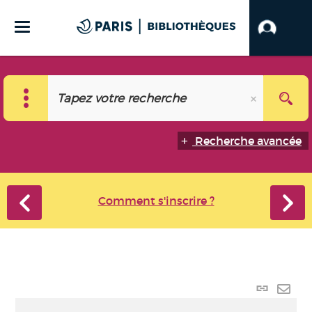
Recherche avancée
Comment s'inscrire ?
Lien
perma
Envo