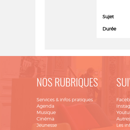
Sujet
Durée
NOS RUBRIQUES
SUI
Services & infos pratiques
Face
Agenda
Insta
Musique
Youtu
Cinéma
Autres
Jeunesse
Les in