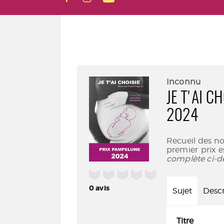
Inconnu
JE T'AI C
2024
Recueil des no
premier prix e
complète ci-d
/5
0
avis
Sujet
Descr
Titre