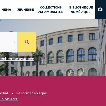
COLLECTIONS
BIBLIOTHÈQUE
CINÉMA
JEUNESSE
PATRIMONIALES
NUMÉRIQUE
Recherche avancée
achat
Se former en ligne
infolettres