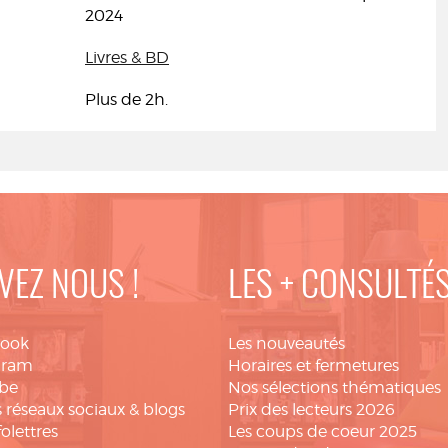
2024
Livres & BD
Plus de 2h.
VEZ NOUS !
LES + CONSULTÉ
book
Les nouveautés
gram
Horaires et fermetures
be
Nos sélections thématiques
 réseaux sociaux & blogs
Prix des lecteurs 2026
folettres
Les coups de coeur 2025