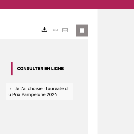
Lien
Exports
permanent
Envoyer
(Nouvelle
par
fenêtre)
mail
CONSULTER EN LIGNE
Je t'ai choisie : Lauréate d
u Prix Pampelune 2024