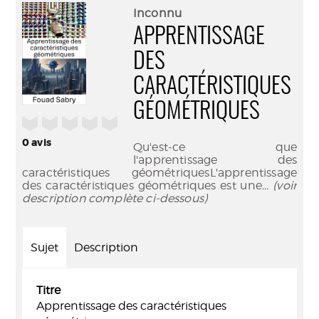
(Nouve
par
Inconnu
fenêtr
mail
APPRENTISSAGE
DES
CARACTÉRISTIQUES
GÉOMÉTRIQUES
/5
0
avis
Qu'est-ce que
l'apprentissage des
caractéristiques géométriquesL'apprentissage
des caractéristiques géométriques est une
... (voir
description complète ci-dessous)
Sujet
Description
Titre
Apprentissage des caractéristiques