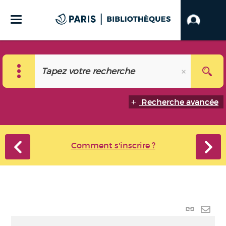
Recherche avancée
Comment s'inscrire ?
Lien
perma
Envo