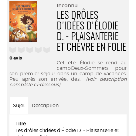
(Nouve
par
Inconnu
fenêtr
mail
LES DRÔLES
D'IDÉES D'ÉLODIE
D. - PLAISANTERIE
ET CHÈVRE EN FOLIE
/5
0
avis
Cet été, Élodie se rend au
campDeux-Sommets pour
son premier séjour dans un camp de vacances.
Peu après son arrivée, des
... (voir description
complète ci-dessous)
Sujet
Description
Titre
Les drôles d'idées d'Élodie D. - Plaisanterie et