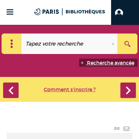
Recherche avancée
Comment s'inscrire ?
Lien
perma
Envo