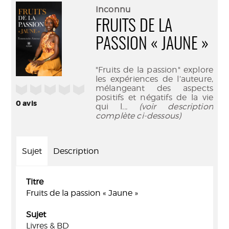
(Nouve
par
Inconnu
fenêtr
mail
FRUITS DE LA
PASSION « JAUNE »
"Fruits de la passion" explore
les expériences de l’auteure,
/5
mélangeant des aspects
positifs et négatifs de la vie
0
avis
qui l
... (voir description
complète ci-dessous)
Sujet
Description
Titre
Fruits de la passion « Jaune »
Sujet
Livres & BD