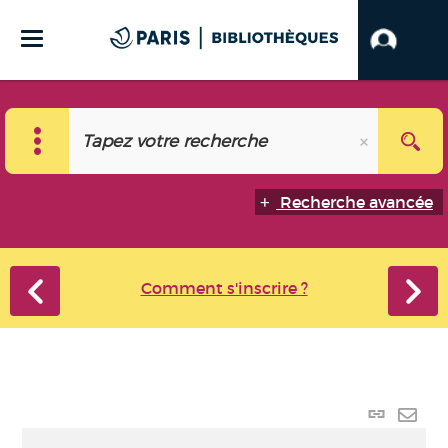
Recherche avancée
Comment s'inscrire ?
Lien
perma
Envo