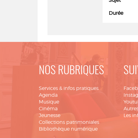
Sujet
Durée
NOS RUBRIQUES
SUI
Services & infos pratiques
Face
Agenda
Insta
Musique
Youtu
Cinéma
Autres
Jeunesse
Les in
Collections patrimoniales
Bibliothèque numérique