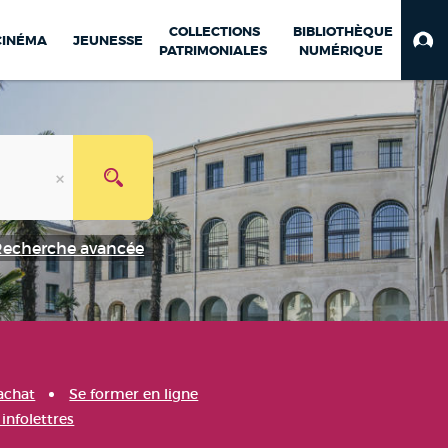
COLLECTIONS
BIBLIOTHÈQUE
CINÉMA
JEUNESSE
PATRIMONIALES
NUMÉRIQUE
Recherche avancée
achat
Se former en ligne
infolettres