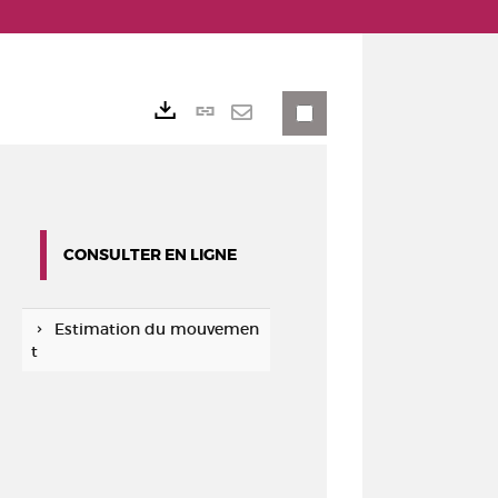
Lien
Exports
permanent
Envoyer
(Nouvelle
par
fenêtre)
mail
CONSULTER EN LIGNE
Estimation du mouvemen
t