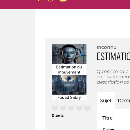
Inconnu
ESTIMAT
Qu'est-ce que
en traitemen
description co
Sujet
Descr
/5
0
avis
Titre