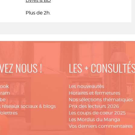
Livres & BD
Plus de 2h.
VEZ NOUS !
LES + CONSULTÉ
book
Les nouveautés
gram
Horaires et fermetures
be
Nos sélections thématiques
 réseaux sociaux & blogs
Prix des lecteurs 2026
folettres
Les coups de coeur 2025
Les Mordus du Manga
Vos derniers commentaires