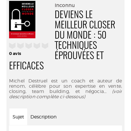
(Nouve
par
Inconnu
fenêtr
mail
DEVIENS LE
MEILLEUR CLOSER
DU MONDE : 50
TECHNIQUES
/5
0
avis
ÉPROUVÉES ET
EFFICACES
Michel Destruel est un coach et auteur de
renom, célèbre pour son expertise en vente,
closing, team building, et négocia
... (voir
description complète ci-dessous)
Sujet
Description