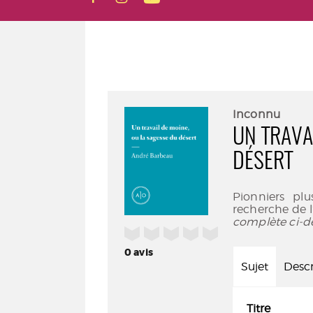
Inconnu
UN TRAVA
DÉSERT
Pionniers plu
recherche de l’
complète ci-d
/5
0
avis
Sujet
Descr
Titre