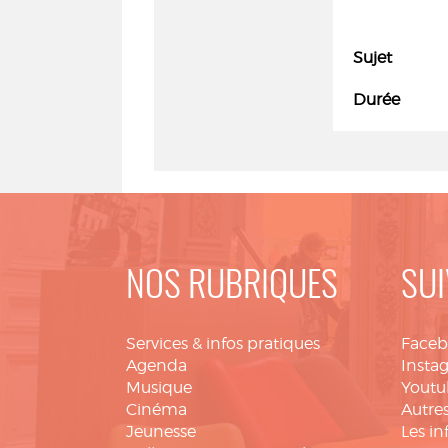
Sujet
Durée
NOS RUBRIQUES
SUI
Services & infos pratiques
Face
Agenda
Insta
Musique
Youtu
Cinéma
Autres
Jeunesse
Les in