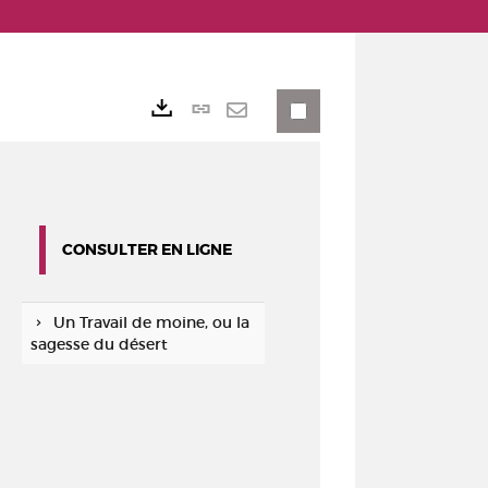
Lien
Exports
permanent
Envoyer
(Nouvelle
par
fenêtre)
mail
CONSULTER EN LIGNE
Un Travail de moine, ou la
sagesse du désert