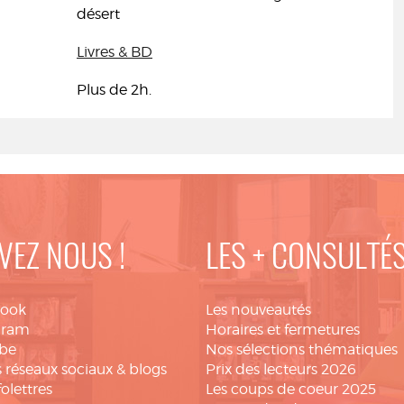
désert
Livres & BD
Plus de 2h.
VEZ NOUS !
LES + CONSULTÉ
book
Les nouveautés
gram
Horaires et fermetures
be
Nos sélections thématiques
 réseaux sociaux & blogs
Prix des lecteurs 2026
folettres
Les coups de coeur 2025