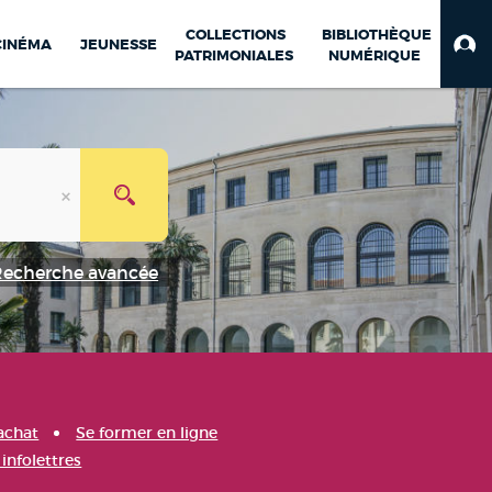
COLLECTIONS
BIBLIOTHÈQUE
CINÉMA
JEUNESSE
PATRIMONIALES
NUMÉRIQUE
Recherche avancée
achat
Se former en ligne
infolettres