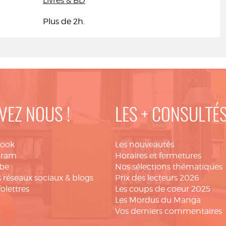
Livres & BD
Plus de 2h.
VEZ NOUS !
LES + CONSULTÉ
book
Les nouveautés
gram
Horaires et fermetures
be
Nos sélections thématiques
 réseaux sociaux & blogs
Prix des lecteurs 2026
folettres
Les coups de coeur 2025
Les Mordus du Manga
Vos derniers commentaires