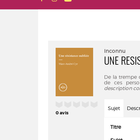
Inconnu
UNE RESI
De la trempe 
de ces perso
description co
/5
Sujet
Descr
0
avis
Titre