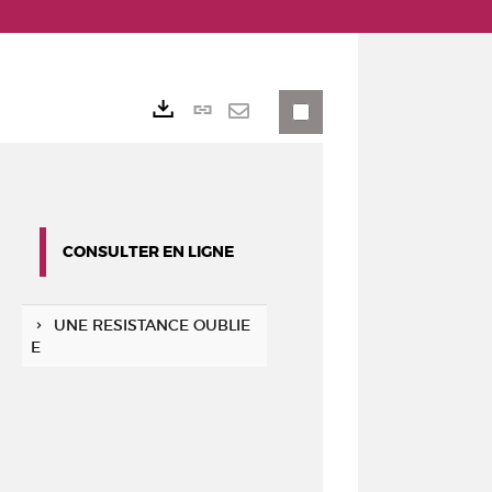
Lien
Exports
permanent
Envoyer
(Nouvelle
par
fenêtre)
mail
CONSULTER EN LIGNE
UNE RESISTANCE OUBLIE
E