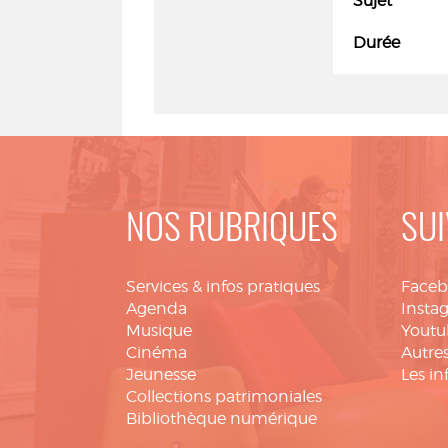
Sujet
Durée
NOS RUBRIQUES
SUI
Services & infos pratiques
Face
Agenda
Insta
Musique
Youtu
Cinéma
Autres
Jeunesse
Les in
Collections patrimoniales
Bibliothèque numérique