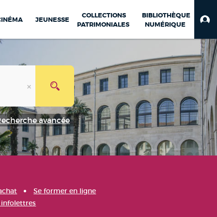
COLLECTIONS
BIBLIOTHÈQUE
CINÉMA
JEUNESSE
PATRIMONIALES
NUMÉRIQUE
Recherche avancée
achat
Se former en ligne
infolettres