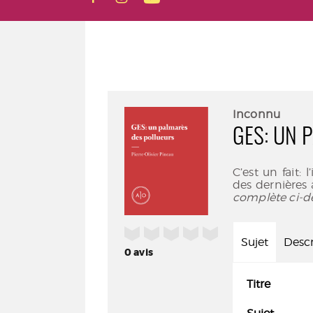
Inconnu
GES: UN 
C’est un fait:
des dernières
complète ci-d
/5
Sujet
Descr
0
avis
Titre