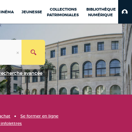
COLLECTIONS
BIBLIOTHÈQUE
CINÉMA
JEUNESSE
PATRIMONIALES
NUMÉRIQUE
Recherche avancée
achat
Se former en ligne
infolettres