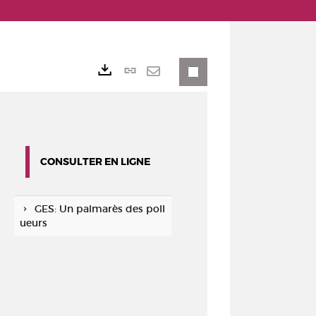
Lien
Exports
permanent
Envoyer
(Nouvelle
par
fenêtre)
mail
CONSULTER EN LIGNE
GES: Un palmarès des poll
ueurs