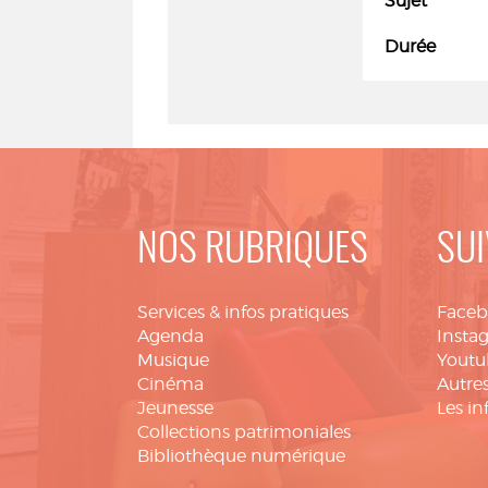
Sujet
Durée
NOS RUBRIQUES
SUI
Services & infos pratiques
Face
Agenda
Insta
Musique
Youtu
Cinéma
Autres
Jeunesse
Les in
Collections patrimoniales
Bibliothèque numérique