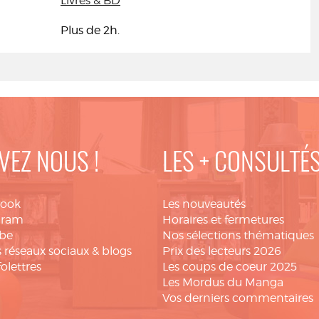
Livres & BD
Plus de 2h.
VEZ NOUS !
LES + CONSULTÉ
book
Les nouveautés
gram
Horaires et fermetures
be
Nos sélections thématiques
 réseaux sociaux & blogs
Prix des lecteurs 2026
folettres
Les coups de coeur 2025
Les Mordus du Manga
Vos derniers commentaires