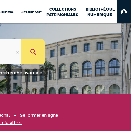
COLLECTIONS
BIBLIOTHÈQUE
CINÉMA
JEUNESSE
PATRIMONIALES
NUMÉRIQUE
Recherche avancée
achat
Se former en ligne
infolettres