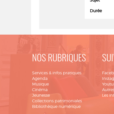
Sujet
Durée
NOS RUBRIQUES
SUI
Services & infos pratiques
Face
Agenda
Insta
Musique
Youtu
Cinéma
Autres
Jeunesse
Les in
Collections patrimoniales
Bibliothèque numérique