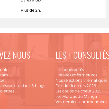
Livres & BD
Plus de 2h.
VEZ NOUS !
LES + CONSULTÉ
book
Les nouveautés
gram
Horaires et fermetures
be
Nos sélections thématiques
 réseaux sociaux & blogs
Prix des lecteurs 2026
folettres
Les coups de coeur 2025
Les Mordus du Manga
Vos derniers commentaires