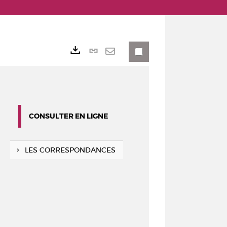
Lien
Exports
permanent
Envoyer
(Nouvelle
par
fenêtre)
mail
CONSULTER EN LIGNE
LES CORRESPONDANCES