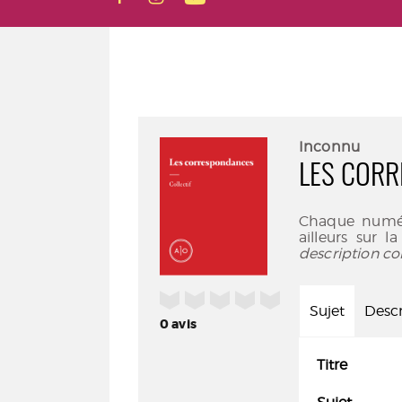
Inconnu
LES COR
Chaque numér
ailleurs sur 
description co
/5
Sujet
Descr
0
avis
Titre