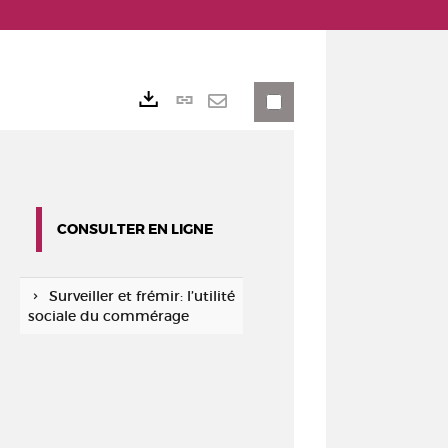
Lien
Exports
permanent
Envoyer
(Nouvelle
par
fenêtre)
mail
CONSULTER EN LIGNE
Surveiller et frémir: l’utilité
sociale du commérage