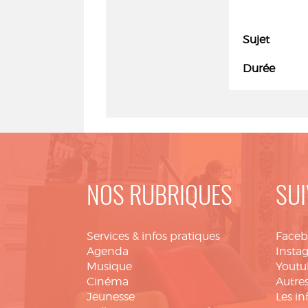
Sujet
Durée
NOS RUBRIQUES
SUI
Services & infos pratiques
Face
Agenda
Insta
Musique
Youtu
Cinéma
Autres
Jeunesse
Les in