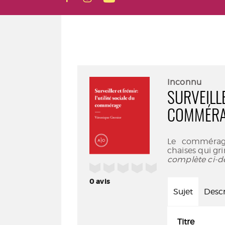
Inconnu
SURVEILLE
COMMÉR
Le commérage 
chaises qui gri
complète ci-d
/5
0
avis
Sujet
Descr
Titre