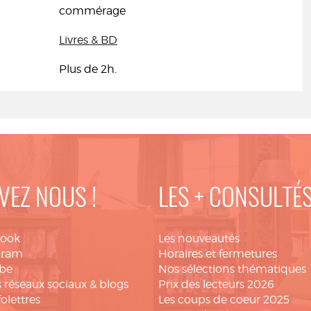
commérage
Livres & BD
Plus de 2h.
VEZ NOUS !
LES + CONSULTÉ
book
Les nouveautés
gram
Horaires et fermetures
be
Nos sélections thématiques
 réseaux sociaux & blogs
Prix des lecteurs 2026
folettres
Les coups de coeur 2025