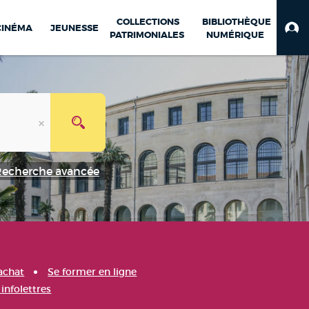
COLLECTIONS
BIBLIOTHÈQUE
CINÉMA
JEUNESSE
PATRIMONIALES
NUMÉRIQUE
Recherche avancée
achat
Se former en ligne
infolettres