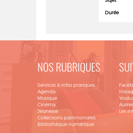
Sujet
Durée
NOS RUBRIQUES
SUI
Services & infos pratiques
Face
Agenda
Insta
Musique
Youtu
Cinéma
Autres
Jeunesse
Les in
Collections patrimoniales
Bibliothèque numérique