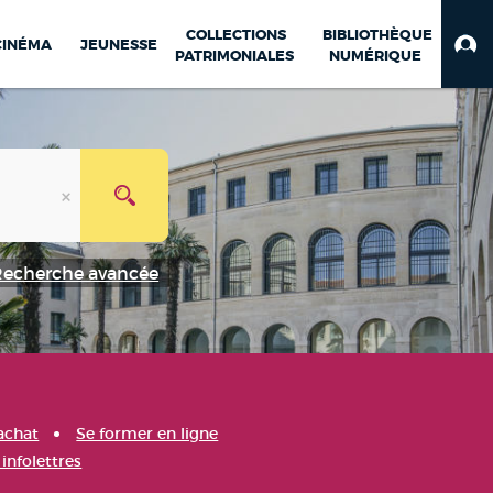
COLLECTIONS
BIBLIOTHÈQUE
CINÉMA
JEUNESSE
PATRIMONIALES
NUMÉRIQUE
Recherche avancée
achat
Se former en ligne
infolettres