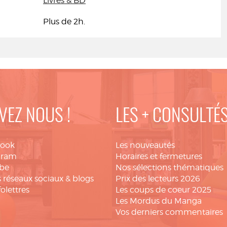
Livres & BD
Plus de 2h.
VEZ NOUS !
LES + CONSULTÉ
book
Les nouveautés
gram
Horaires et fermetures
be
Nos sélections thématiques
 réseaux sociaux & blogs
Prix des lecteurs 2026
folettres
Les coups de coeur 2025
Les Mordus du Manga
Vos derniers commentaires