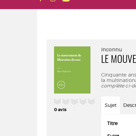
Inconnu
LE MOUVE
Cinquante ans 
la multination
complète ci-d
/5
Sujet
Descr
0
avis
Titre