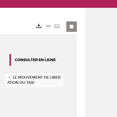
Lien
Exports
permanent
Envoyer
(Nouvelle
par
fenêtre)
mail
CONSULTER EN LIGNE
LE MOUVEMENT DE LIBER
ATION DU TAXI