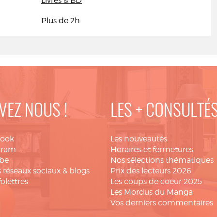
Livres & BD
Plus de 2h.
VEZ NOUS !
LES + CONSULTÉ
book
Les nouveautés
gram
Horaires et fermetures
be
Nos sélections thématiques
 réseaux sociaux & blogs
Prix des lecteurs 2026
folettres
Les coups de coeur 2025
Les Mordus du Manga
Vos derniers commentaires