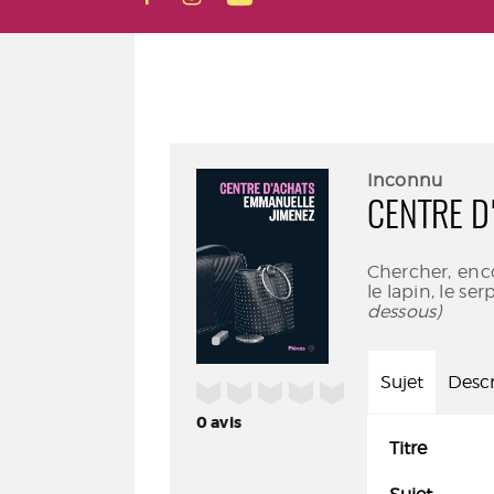
Inconnu
CENTRE D
Chercher, encor
le lapin, le ser
dessous)
Sujet
Descr
/5
0
avis
Titre