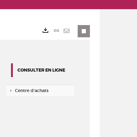
Lien
Exports
permanent
Envoyer
(Nouvelle
par
fenêtre)
mail
CONSULTER EN LIGNE
Centre d'achats