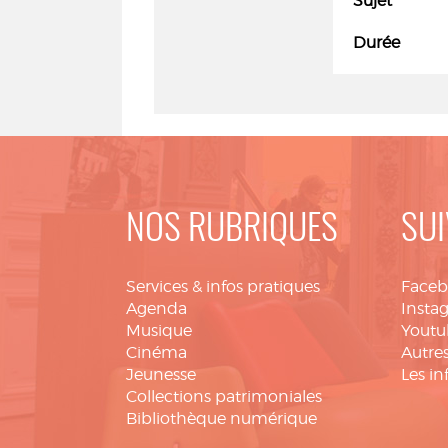
Sujet
Durée
NOS RUBRIQUES
SUI
Services & infos pratiques
Face
Agenda
Insta
Musique
Youtu
Cinéma
Autres
Jeunesse
Les in
Collections patrimoniales
Bibliothèque numérique