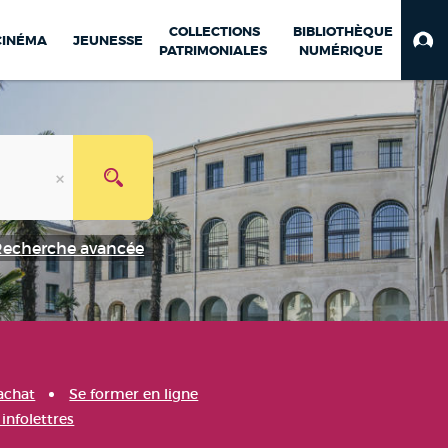
COLLECTIONS
BIBLIOTHÈQUE
CINÉMA
JEUNESSE
PATRIMONIALES
NUMÉRIQUE
Recherche avancée
achat
Se former en ligne
infolettres