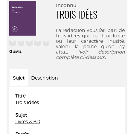
(Nouve
par
Inconnu
fenêtr
mail
TROIS IDÉES
La rédaction vous fait part de
trois idées qui, par leur force
ou leur caractère inusité,
/5
valent la peine qu’on s’y
0
avis
atta
... (voir description
complète ci-dessous)
Sujet
Description
Titre
Trois idées
Sujet
Livres & BD