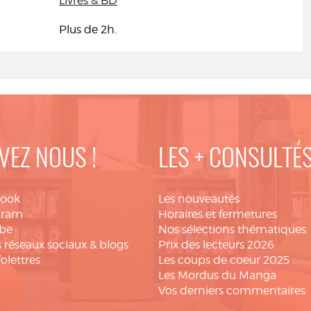
Livres & BD
Plus de 2h.
VEZ NOUS !
LES + CONSULTÉ
book
Les nouveautés
gram
Horaires et fermetures
be
Nos sélections thématiques
 réseaux sociaux & blogs
Prix des lecteurs 2026
folettres
Les coups de coeur 2025
Les Mordus du Manga
Vos derniers commentaires