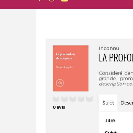
Inconnu
LA PROFO
Considéré dans
grande prom
description co
/5
Sujet
Descr
0
avis
Titre