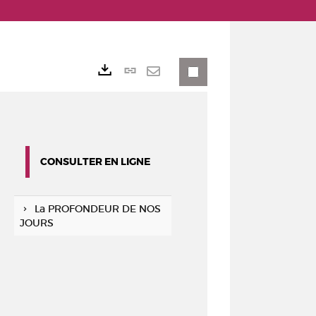
Lien
Exports
permanent
Envoyer
(Nouvelle
par
fenêtre)
mail
CONSULTER EN LIGNE
La PROFONDEUR DE NOS
JOURS