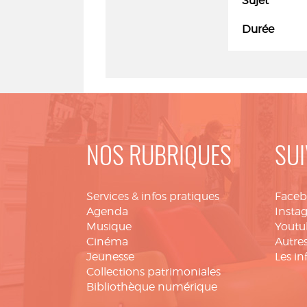
Sujet
Durée
NOS RUBRIQUES
SUI
Services & infos pratiques
Face
Agenda
Insta
Musique
Youtu
Cinéma
Autres
Jeunesse
Les in
Collections patrimoniales
Bibliothèque numérique