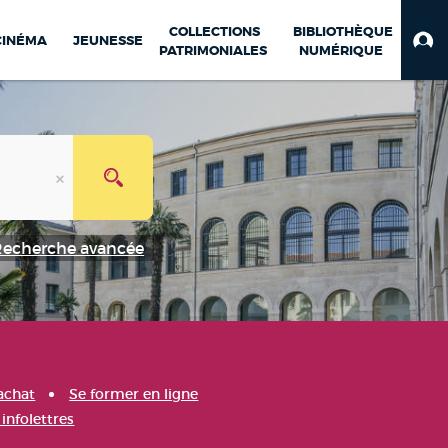
COLLECTIONS
BIBLIOTHÈQUE
CINÉMA
JEUNESSE
PATRIMONIALES
NUMÉRIQUE
Recherche avancée
achat
Se former en ligne
infolettres