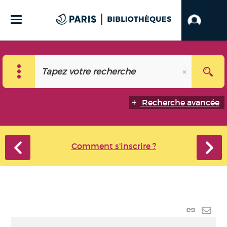
Recherche avancée
Comment s'inscrire ?
Lien
perma
Envo