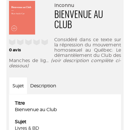
(Nouve
par
Inconnu
fenêtr
mail
BIENVENUE AU
CLUB
Considéré dans ce texte sur
/5
la répression du mouvement
homosexuel au Québec: Le
0
avis
démantèlement du Club des
Manches de lig
... (voir description complète ci-
dessous)
Sujet
Description
Titre
Bienvenue au Club
Sujet
Livres & BD