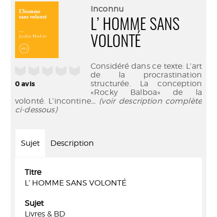
(Nouve
par
Inconnu
fenêtr
mail
L’ HOMME SANS
VOLONTÉ
Considéré dans ce texte: L’art
/5
de la procrastination
structurée. La conception
0
avis
«Rocky Balboa» de la
volonté. L’incontine
... (voir description complète
ci-dessous)
Sujet
Description
Titre
L’ HOMME SANS VOLONTÉ
Sujet
Livres & BD