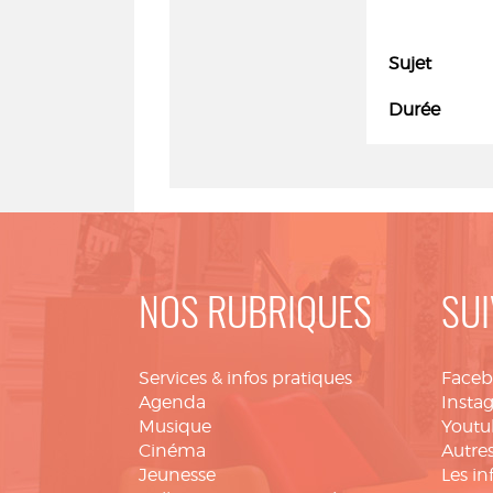
Sujet
Durée
NOS RUBRIQUES
SUI
Services & infos pratiques
Face
Agenda
Insta
Musique
Youtu
Cinéma
Autres
Jeunesse
Les in