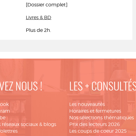
[Dossier complet]
Livres & BD
Plus de 2h.
VEZ NOUS !
LES + CONSULTÉ
book
Les nouveautés
gram
Horaires et fermetures
be
Nos sélections thématiques
 réseaux sociaux & blogs
Prix des lecteurs 2026
folettres
Les coups de coeur 2025