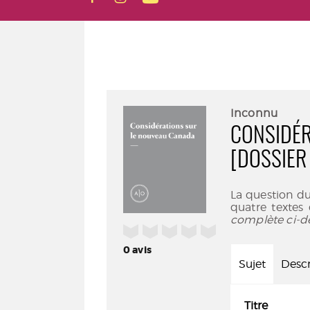
Inconnu
CONSIDÉR
[DOSSIER
La question du
quatre textes 
complète ci-d
/5
0
avis
Sujet
Descr
Titre