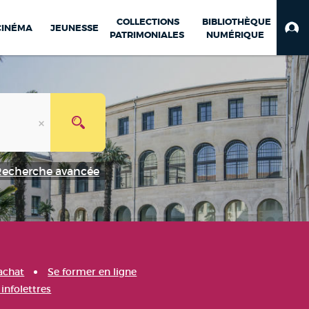
COLLECTIONS
BIBLIOTHÈQUE
CINÉMA
JEUNESSE
PATRIMONIALES
NUMÉRIQUE
Recherche avancée
achat
Se former en ligne
infolettres