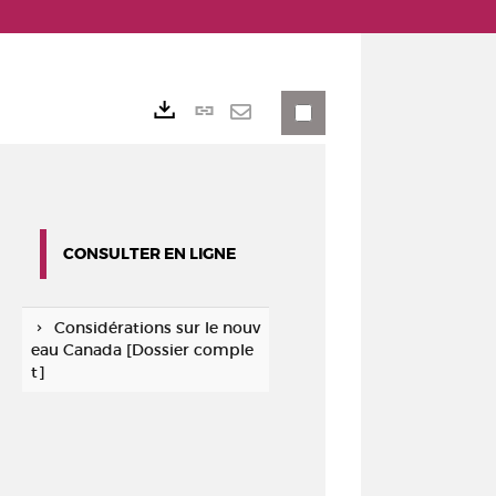
Lien
Exports
permanent
Envoyer
(Nouvelle
par
fenêtre)
mail
CONSULTER EN LIGNE
Considérations sur le nouv
eau Canada [Dossier comple
t]