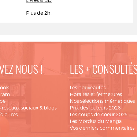
Livres & BD
Plus de 2h.
VEZ NOUS !
LES + CONSULTÉ
book
Les nouveautés
gram
Horaires et fermetures
be
Nos sélections thématiques
 réseaux sociaux & blogs
Prix des lecteurs 2026
folettres
Les coups de coeur 2025
Les Mordus du Manga
Vos derniers commentaires