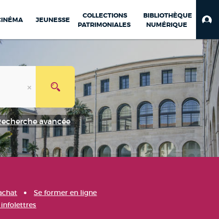
COLLECTIONS
BIBLIOTHÈQUE
CINÉMA
JEUNESSE
PATRIMONIALES
NUMÉRIQUE
Recherche avancée
achat
Se former en ligne
infolettres