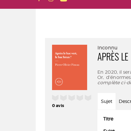
Inconnu
APRÈS LE
En 2020, il se
Or, d’énormes
complète ci-d
/5
Sujet
Descr
0
avis
Titre