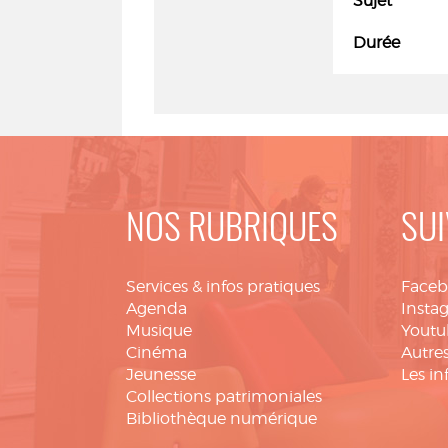
Sujet
Durée
NOS RUBRIQUES
SUI
Services & infos pratiques
Face
Agenda
Insta
Musique
Youtu
Cinéma
Autres
Jeunesse
Les in
Collections patrimoniales
Bibliothèque numérique