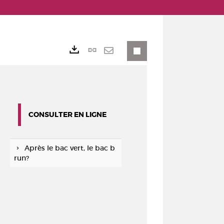
Lien
Exports
permanent
Envoyer
(Nouvelle
par
fenêtre)
mail
CONSULTER EN LIGNE
Après le bac vert, le bac b
run?