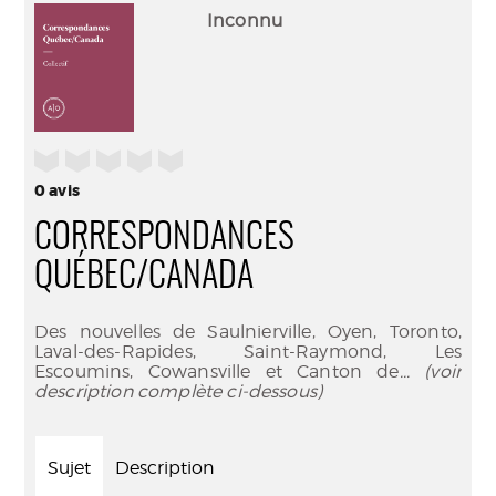
(Nouve
par
Inconnu
fenêtr
mail
/5
0
avis
CORRESPONDANCES
QUÉBEC/CANADA
Des nouvelles de Saulnierville, Oyen, Toronto,
Laval-des-Rapides, Saint-Raymond, Les
Escoumins, Cowansville et Canton de
... (voir
description complète ci-dessous)
Sujet
Description