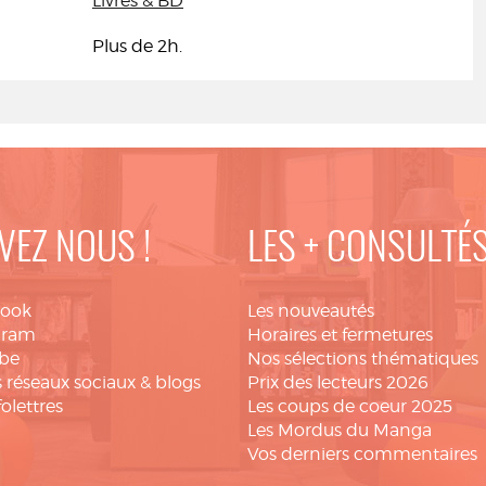
Livres & BD
Plus de 2h.
VEZ NOUS !
LES + CONSULTÉ
book
Les nouveautés
gram
Horaires et fermetures
be
Nos sélections thématiques
 réseaux sociaux & blogs
Prix des lecteurs 2026
folettres
Les coups de coeur 2025
Les Mordus du Manga
Vos derniers commentaires