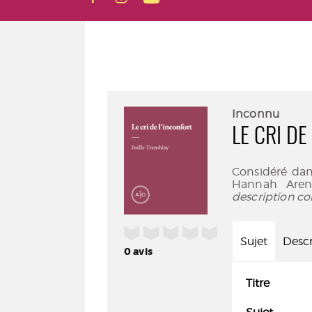
Inconnu
LE CRI DE
Considéré dan
Hannah Arend
description co
/5
Sujet
Descr
0
avis
Titre