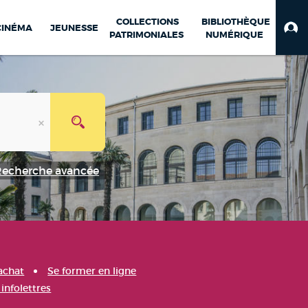
COLLECTIONS
BIBLIOTHÈQUE
CINÉMA
JEUNESSE
PATRIMONIALES
NUMÉRIQUE
Recherche avancée
achat
Se former en ligne
infolettres