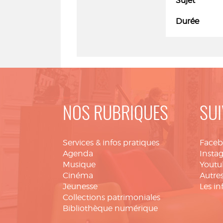
Sujet
Durée
NOS RUBRIQUES
SUI
Services & infos pratiques
Face
Agenda
Insta
Musique
Youtu
Cinéma
Autres
Jeunesse
Les in
Collections patrimoniales
Bibliothèque numérique