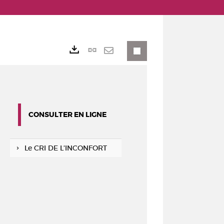
Lien
Exports
permanent
Envoyer
(Nouvelle
par
fenêtre)
mail
CONSULTER EN LIGNE
Le CRI DE L’INCONFORT