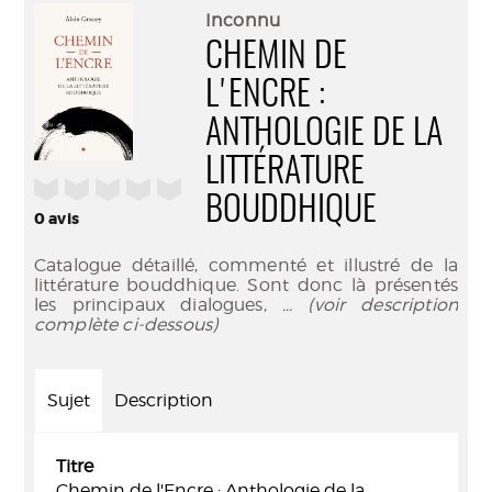
(Nouve
par
Inconnu
fenêtr
mail
CHEMIN DE
L'ENCRE :
ANTHOLOGIE DE LA
LITTÉRATURE
/5
BOUDDHIQUE
0
avis
Catalogue détaillé, commenté et illustré de la
littérature bouddhique. Sont donc là présentés
les principaux dialogues,
... (voir description
complète ci-dessous)
Sujet
Description
Titre
Chemin de l'Encre : Anthologie de la