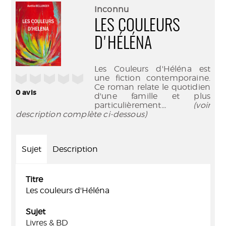
(Nouve
par
Inconnu
fenêtr
mail
LES COULEURS
D'HÉLÉNA
Les Couleurs d'Héléna est
/5
une fiction contemporaine.
Ce roman relate le quotidien
0
avis
d'une famille et plus
particulièrement
... (voir
description complète ci-dessous)
Sujet
Description
Titre
Les couleurs d'Héléna
Sujet
Livres & BD