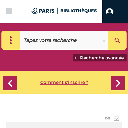
Recherche avancée
Comment s'inscrire ?
Lien
perma
Envo