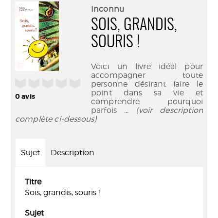
(Nouve
par
Inconnu
fenêtr
mail
SOIS, GRANDIS,
SOURIS !
Voici un livre idéal pour
accompagner toute
/5
personne désirant faire le
point dans sa vie et
0
avis
comprendre pourquoi
parfois
... (voir description
complète ci-dessous)
Sujet
Description
Titre
Sois, grandis, souris !
Sujet