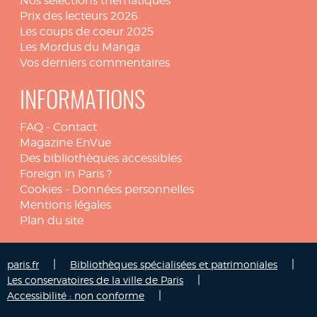
Nos sélections thématiques
Prix des lecteurs 2026
Les coups de coeur 2025
Les Mordus du Manga
Vos derniers commentaires
INFORMATIONS
FAQ
-
Contact
Magazine EnVue
Des bibliothèques accessibles
Foreign in Paris ?
Cookies
-
Données personnelles
Mentions légales
Plan du site
|
|
paris.fr
Bibliothèques spécialisées et patrimoniales
|
Les conservatoires de la ville de Paris
|
Accessibilité : non conforme