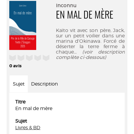
(Nouve
par
Inconnu
fenêtr
mail
EN MAL DE MÈRE
Kaïto vit avec son père, Jack,
sur un petit voilier dans une
marina d’Okinawa. Forcé de
déserter la terre ferme à
chaque
... (voir description
/5
complète ci-dessous)
0
avis
Sujet
Description
Titre
En mal de mère
Sujet
Livres & BD