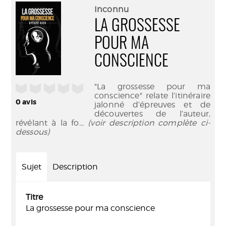
(Nouve
par
Inconnu
fenêtr
mail
LA GROSSESSE
POUR MA
CONSCIENCE
"La grossesse pour ma
/5
conscience" relate l’itinéraire
0
avis
jalonné d’épreuves et de
découvertes de l’auteur,
révélant à la fo
... (voir description complète ci-
dessous)
Sujet
Description
Titre
La grossesse pour ma conscience