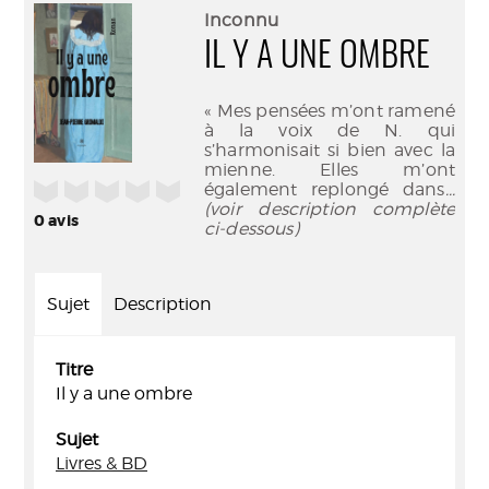
(Nouve
par
Inconnu
fenêtr
mail
IL Y A UNE OMBRE
« Mes pensées m’ont ramené
à la voix de N. qui
s’harmonisait si bien avec la
mienne. Elles m’ont
/5
également replongé dans
...
(voir description complète
0
avis
ci-dessous)
Sujet
Description
Titre
Il y a une ombre
Sujet
Livres & BD