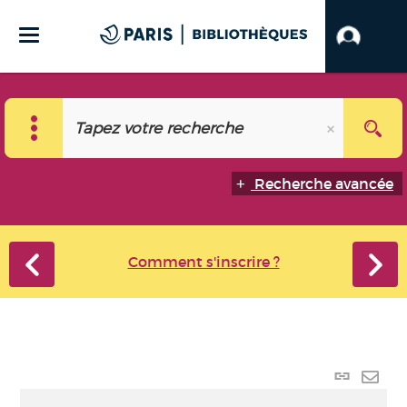
Recherche avancée
Comment s'inscrire ?
Lien
perma
Envo