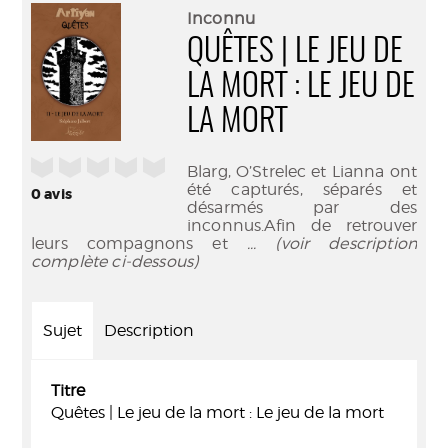
(Nouve
par
Inconnu
fenêtr
mail
QUÊTES | LE JEU DE
LA MORT : LE JEU DE
LA MORT
/5
Blarg, O’Strelec et Lianna ont
été capturés, séparés et
0
avis
désarmés par des
inconnus.Afin de retrouver
leurs compagnons et
... (voir description
complète ci-dessous)
Sujet
Description
Titre
Quêtes | Le jeu de la mort : Le jeu de la mort