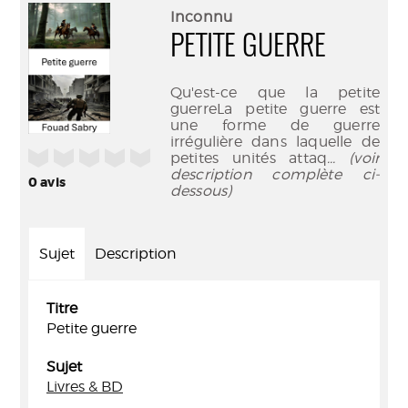
(Nouve
par
Inconnu
fenêtr
mail
PETITE GUERRE
Qu'est-ce que la petite
guerreLa petite guerre est
une forme de guerre
irrégulière dans laquelle de
/5
petites unités attaq
... (voir
description complète ci-
0
avis
dessous)
Sujet
Description
Titre
Petite guerre
Sujet
Livres & BD