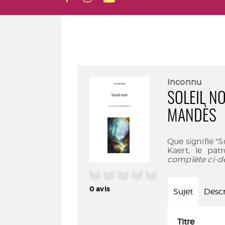
Inconnu
SOLEIL N
MANDÈS
Que signifie "
Kaert, le pat
complète ci-d
/5
0
avis
Sujet
Descr
Titre