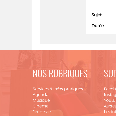
Sujet
Durée
NOS RUBRIQUES
SUI
Services & infos pratiques
Face
Agenda
Insta
Musique
Youtu
Cinéma
Autres
Jeunesse
Les in