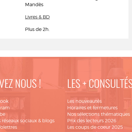
Mandès
Livres & BD
Plus de 2h.
VEZ NOUS !
LES + CONSULTÉ
book
Les nouveautés
gram
Horaires et fermetures
be
Nos sélections thématiques
 réseaux sociaux & blogs
Prix des lecteurs 2026
folettres
Les coups de coeur 2025