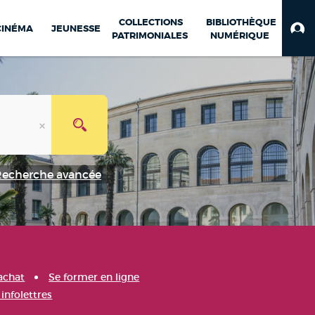
COLLECTIONS
BIBLIOTHÈQUE
CINÉMA
JEUNESSE
PATRIMONIALES
NUMÉRIQUE
Recherche avancée
achat
Se former en ligne
infolettres