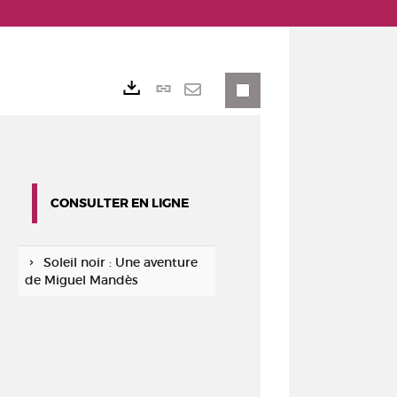
Lien
Exports
permanent
Envoyer
(Nouvelle
par
fenêtre)
mail
CONSULTER EN LIGNE
Soleil noir : Une aventure
de Miguel Mandès