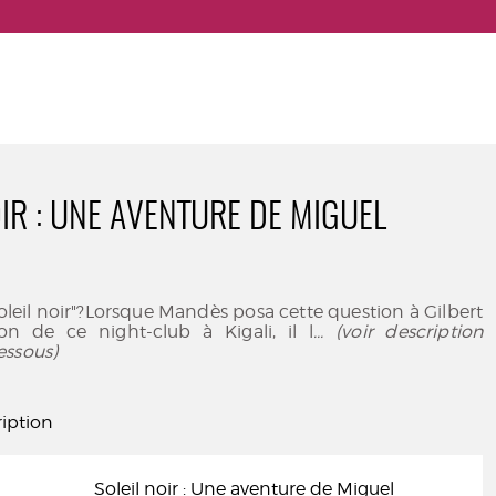
OIR : UNE AVENTURE DE MIGUEL
Soleil noir"?Lorsque Mandès posa cette question à Gilbert
ron de ce night-club à Kigali, il l
... (voir description
essous)
iption
Soleil noir : Une aventure de Miguel