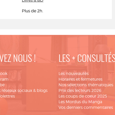
Livres & BD
Plus de 2h.
VEZ NOUS !
LES + CONSULTÉ
book
Les nouveautés
gram
Horaires et fermetures
be
Nos sélections thématiques
 réseaux sociaux & blogs
Prix des lecteurs 2026
folettres
Les coups de coeur 2025
Les Mordus du Manga
Vos derniers commentaires