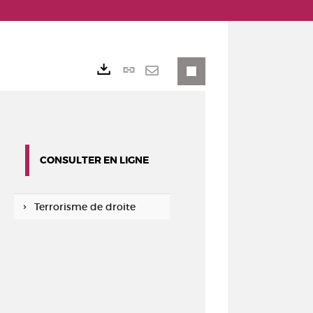
Lien
Exports
permanent
Envoyer
(Nouvelle
par
fenêtre)
mail
CONSULTER EN LIGNE
Terrorisme de droite