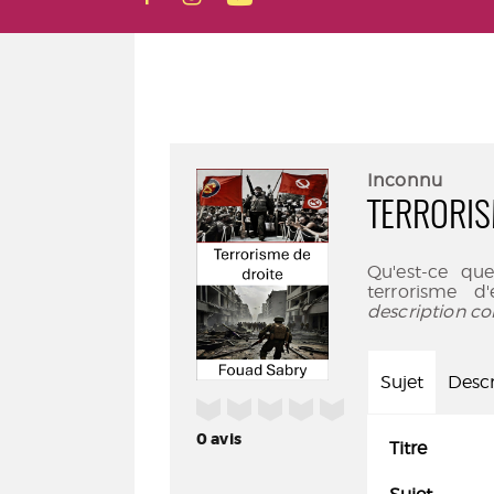
Inconnu
TERRORIS
Qu'est-ce que
terrorisme d
description co
Sujet
Descr
/5
0
avis
Titre