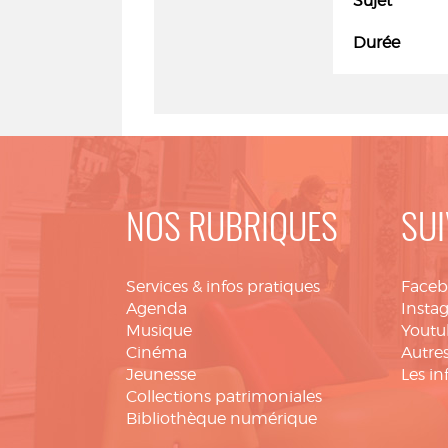
Sujet
Durée
NOS RUBRIQUES
SUI
Services & infos pratiques
Face
Agenda
Insta
Musique
Youtu
Cinéma
Autres
Jeunesse
Les in
Collections patrimoniales
Bibliothèque numérique