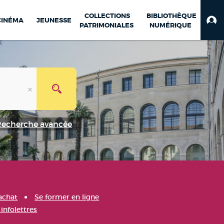
COLLECTIONS
BIBLIOTHÈQUE
CINÉMA
JEUNESSE
PATRIMONIALES
NUMÉRIQUE
Recherche avancée
achat
Se former en ligne
infolettres