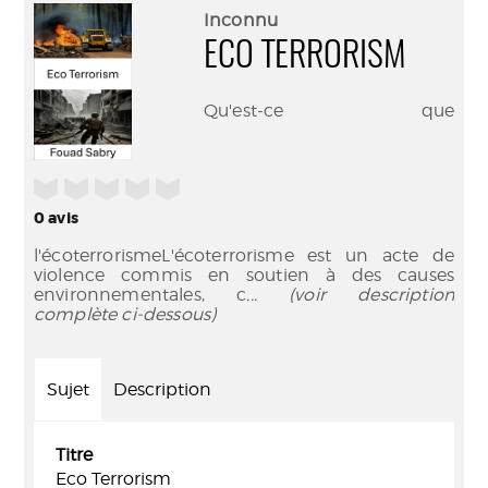
(Nouve
par
Inconnu
fenêtr
mail
ECO TERRORISM
Qu'est-ce que
/5
0
avis
l'écoterrorismeL'écoterrorisme est un acte de
violence commis en soutien à des causes
environnementales, c
... (voir description
complète ci-dessous)
Sujet
Description
Titre
Eco Terrorism