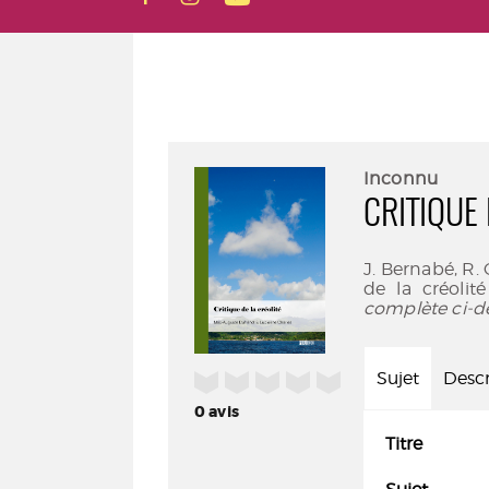
Inconnu
CRITIQUE 
J. Bernabé, R.
de la créolit
complète ci-d
/5
Sujet
Descr
0
avis
Titre