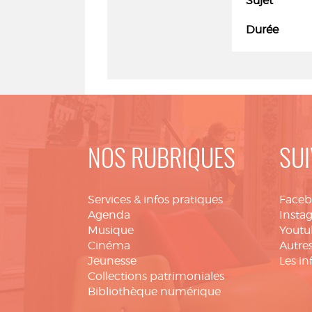
Sujet
Durée
NOS RUBRIQUES
SUI
Services & infos pratiques
Face
Agenda
Insta
Musique
Youtu
Cinéma
Autres
Jeunesse
Les in
Collections patrimoniales
Bibliothèque numérique