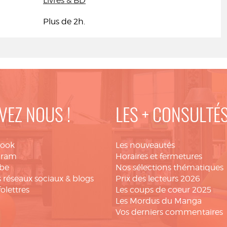
Livres & BD
Plus de 2h.
VEZ NOUS !
LES + CONSULTÉ
book
Les nouveautés
gram
Horaires et fermetures
be
Nos sélections thématiques
 réseaux sociaux & blogs
Prix des lecteurs 2026
folettres
Les coups de coeur 2025
Les Mordus du Manga
Vos derniers commentaires