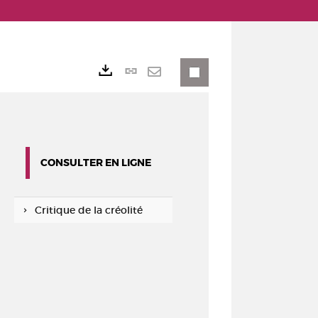
Lien
Exports
permanent
Envoyer
(Nouvelle
par
fenêtre)
mail
CONSULTER EN LIGNE
Critique de la créolité