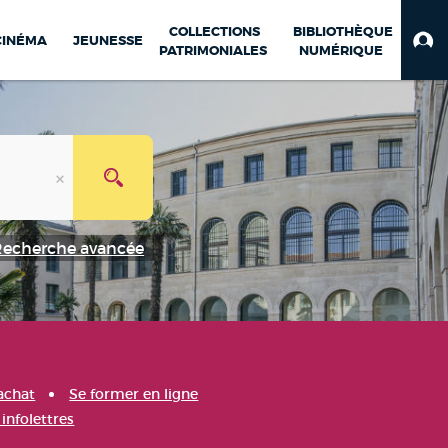
COLLECTIONS
BIBLIOTHÈQUE
CINÉMA
JEUNESSE
PATRIMONIALES
NUMÉRIQUE
Recherche avancée
achat
Se former en ligne
infolettres