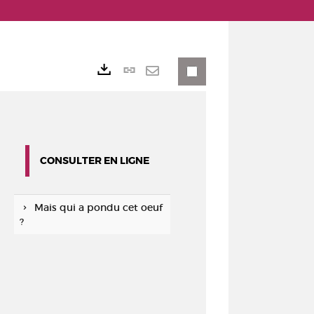
Lien
Exports
permanent
Envoyer
(Nouvelle
par
fenêtre)
mail
CONSULTER EN LIGNE
Mais qui a pondu cet oeuf
?