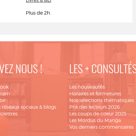
Livres & BD
Plus de 2h.
VEZ NOUS !
LES + CONSULTÉ
book
Les nouveautés
gram
Horaires et fermetures
be
Nos sélections thématiques
 réseaux sociaux & blogs
Prix des lecteurs 2026
folettres
Les coups de coeur 2025
Les Mordus du Manga
Vos derniers commentaires