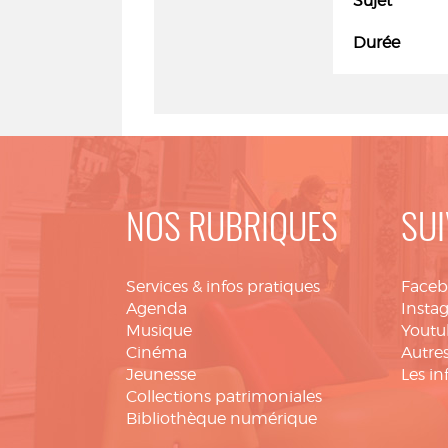
Sujet
Durée
NOS RUBRIQUES
SUI
Services & infos pratiques
Face
Agenda
Insta
Musique
Youtu
Cinéma
Autres
Jeunesse
Les in
Collections patrimoniales
Bibliothèque numérique