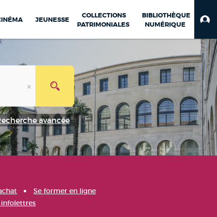
COLLECTIONS
BIBLIOTHÈQUE
CINÉMA
JEUNESSE
PATRIMONIALES
NUMÉRIQUE
Recherche avancée
achat
Se former en ligne
infolettres