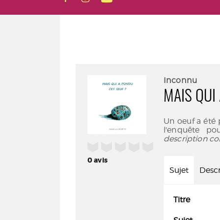
Inconnu
MAIS QUI
Un oeuf a été
l'enquête po
description co
/5
0
avis
Sujet
Descr
Titre