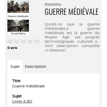
(Nouve
par
Inconnu
fenêtr
mail
GUERRE MÉDIÉVALE
Qu'est-ce que la guerre
médiévaleLa guerre
médiévale est la guerre du
Moyen Âge. Les progrès
/5
technologiques, culturels e
...
(voir description complète
0
avis
ci-dessous)
Sujet
Description
Titre
Guerre médiévale
Sujet
Livres & BD