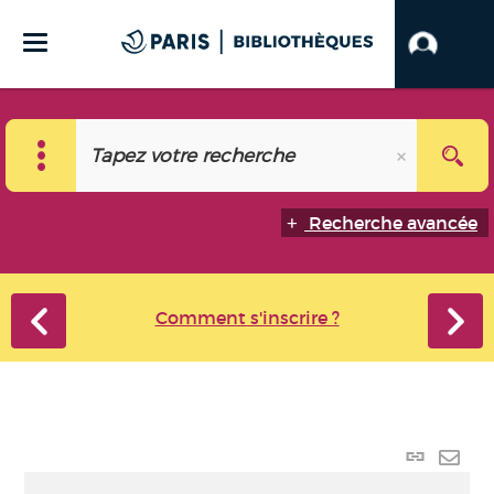
Recherche avancée
Comment s'inscrire ?
Lien
perma
Envo