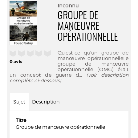
(Nouve
par
Inconnu
fenêtr
mail
GROUPE DE
MANŒUVRE
OPÉRATIONNELLE
/5
Qu'est-ce qu'un groupe de
manœuvre opérationnelleLe
0
avis
groupe de manœuvre
opérationnelle (OMG) était
un concept de guerre d
... (voir description
complète ci-dessous)
Sujet
Description
Titre
Groupe de manœuvre opérationnelle