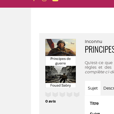
Inconnu
PRINCIPE
Qu'est-ce que 
règles et des 
complète ci-d
Sujet
Descr
/5
0
avis
Titre