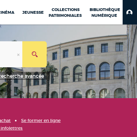
COLLECTIONS
BIBLIOTHÈQUE
CINÉMA
JEUNESSE
PATRIMONIALES
NUMÉRIQUE
Recherche avancée
achat
Se former en ligne
infolettres