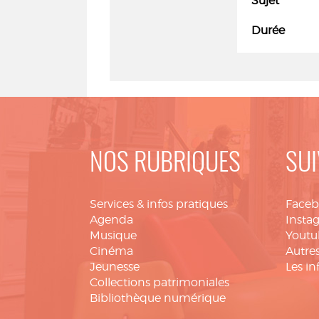
Sujet
Durée
NOS RUBRIQUES
SUI
Services & infos pratiques
Face
Agenda
Insta
Musique
Youtu
Cinéma
Autres
Jeunesse
Les in
Collections patrimoniales
Bibliothèque numérique