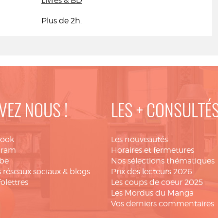
Livres & BD
Plus de 2h.
VEZ NOUS !
LES + CONSULTÉ
book
Les nouveautés
gram
Horaires et fermetures
be
Nos sélections thématiques
 réseaux sociaux & blogs
Prix des lecteurs 2026
folettres
Les coups de coeur 2025
Les Mordus du Manga
Vos derniers commentaires