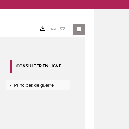
Lien
Exports
permanent
Envoyer
(Nouvelle
par
fenêtre)
mail
CONSULTER EN LIGNE
Principes de guerre