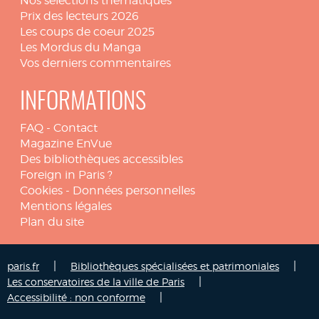
Nos sélections thématiques
Prix des lecteurs 2026
Les coups de coeur 2025
Les Mordus du Manga
Vos derniers commentaires
INFORMATIONS
FAQ
-
Contact
Magazine EnVue
Des bibliothèques accessibles
Foreign in Paris ?
Cookies
-
Données personnelles
Mentions légales
Plan du site
|
|
paris.fr
Bibliothèques spécialisées et patrimoniales
|
Les conservatoires de la ville de Paris
|
Accessibilité : non conforme