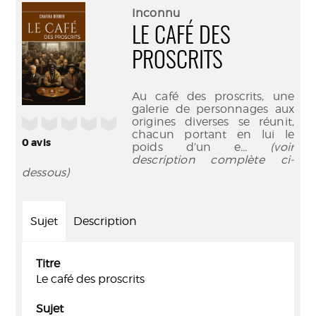
(Nouve
par
Inconnu
fenêtr
mail
LE CAFÉ DES
PROSCRITS
Au café des proscrits, une
galerie de personnages aux
/5
origines diverses se réunit,
chacun portant en lui le
0
avis
poids d’un e
... (voir
description complète ci-
dessous)
Sujet
Description
Titre
Le café des proscrits
Sujet