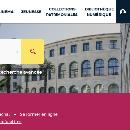
COLLECTIONS
BIBLIOTHÈQUE
CINÉMA
JEUNESSE
PATRIMONIALES
NUMÉRIQUE
Recherche avancée
achat
Se former en ligne
infolettres