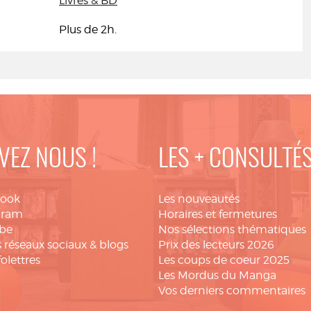
Livres & BD
Plus de 2h.
VEZ NOUS !
LES + CONSULTÉ
book
Les nouveautés
gram
Horaires et fermetures
be
Nos sélections thématiques
 réseaux sociaux & blogs
Prix des lecteurs 2026
folettres
Les coups de coeur 2025
Les Mordus du Manga
Vos derniers commentaires