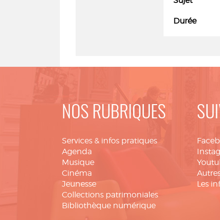
Sujet
Durée
NOS RUBRIQUES
SUI
Services & infos pratiques
Face
Agenda
Insta
Musique
Youtu
Cinéma
Autres
Jeunesse
Les in
Collections patrimoniales
Bibliothèque numérique