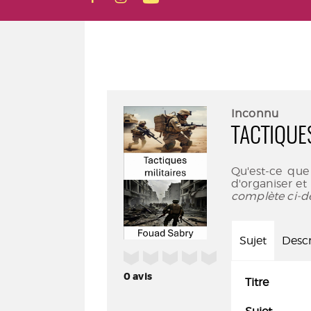
Inconnu
TACTIQUE
Qu'est-ce que 
d'organiser e
complète ci-d
Sujet
Descr
/5
0
avis
Titre