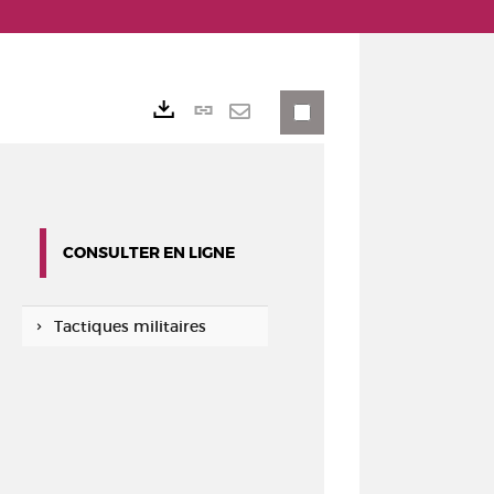
Lien
Exports
permanent
Envoyer
(Nouvelle
par
fenêtre)
mail
CONSULTER EN LIGNE
Tactiques militaires