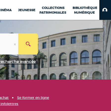
COLLECTIONS
BIBLIOTHÈQUE
CINÉMA
JEUNESSE
PATRIMONIALES
NUMÉRIQUE
Recherche avancée
achat
Se former en ligne
infolettres