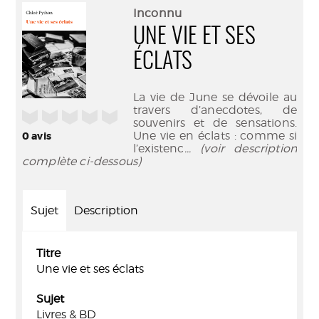
(Nouve
par
Inconnu
fenêtr
mail
UNE VIE ET SES
ÉCLATS
La vie de June se dévoile au
travers d’anecdotes, de
/5
souvenirs et de sensations.
Une vie en éclats : comme si
0
avis
l’existenc
... (voir description
complète ci-dessous)
Sujet
Description
Titre
Une vie et ses éclats
Sujet
Livres & BD