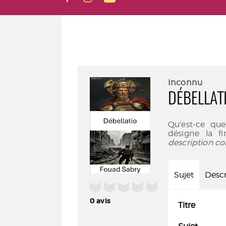
Inconnu
DÉBELLAT
Qu'est-ce que
désigne la f
description co
Sujet
Descr
/5
0
avis
Titre