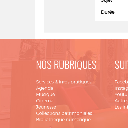
Sujet
Durée
NOS RUBRIQUES
SUI
Services & infos pratiques
Face
Agenda
Insta
Musique
Youtu
Cinéma
Autres
Jeunesse
Les in
Collections patrimoniales
Bibliothèque numérique