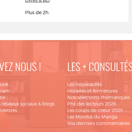
Livres & BD
Plus de 2h.
VEZ NOUS !
LES + CONSULTÉ
book
Les nouveautés
gram
Horaires et fermetures
be
Nos sélections thématiques
 réseaux sociaux & blogs
Prix des lecteurs 2026
folettres
Les coups de coeur 2025
Les Mordus du Manga
Vos derniers commentaires