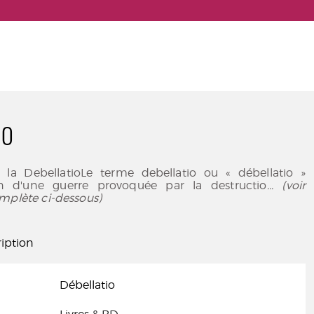
IO
 la DebellatioLe terme debellatio ou « débellatio »
in d'une guerre provoquée par la destructio
... (voir
mplète ci-dessous)
iption
Débellatio