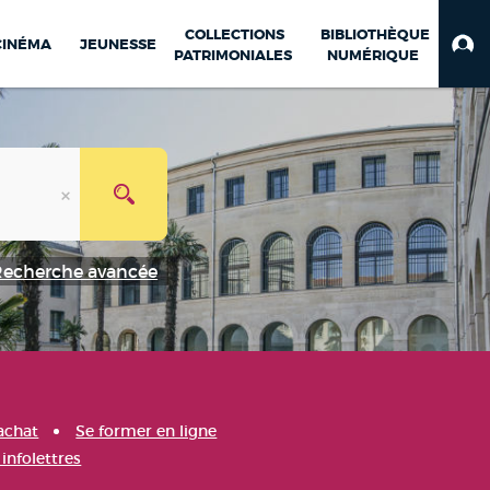
COLLECTIONS
BIBLIOTHÈQUE
CINÉMA
JEUNESSE
PATRIMONIALES
NUMÉRIQUE
Recherche avancée
achat
Se former en ligne
infolettres