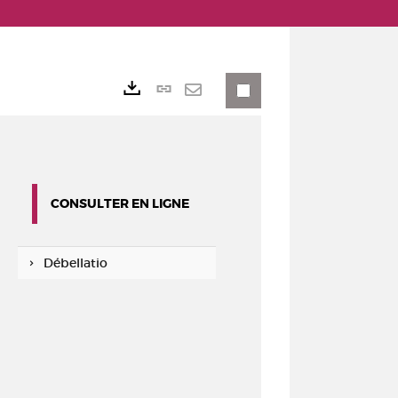
Lien
Exports
permanent
Envoyer
(Nouvelle
par
fenêtre)
mail
CONSULTER EN LIGNE
Débellatio