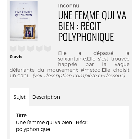
(Nouve
par
Inconnu
fenêtr
mail
UNE FEMME QUI VA
BIEN : RÉCIT
POLYPHONIQUE
/5
Elle a dépassé la
0
avis
soixantaine.Elle s'est trouvée
happée par la vague
déferlante du mouvement #metoo.Elle choisit
un cahi
... (voir description complète ci-dessous)
Sujet
Description
Titre
Une femme qui va bien : Récit
polyphonique