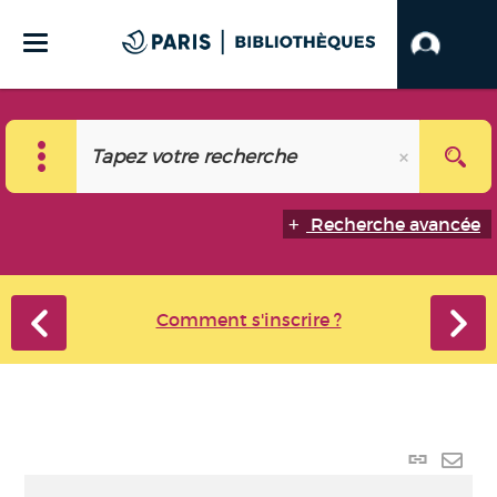
Recherche avancée
Comment s'inscrire ?
Lien
perma
Envo