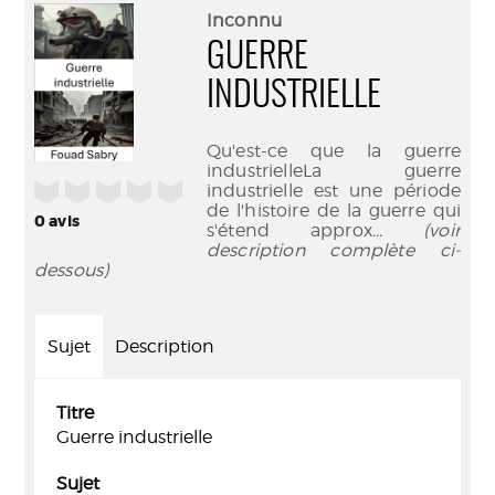
(Nouve
par
Inconnu
fenêtr
mail
GUERRE
INDUSTRIELLE
Qu'est-ce que la guerre
industrielleLa guerre
/5
industrielle est une période
de l'histoire de la guerre qui
0
avis
s'étend approx
... (voir
description complète ci-
dessous)
Sujet
Description
Titre
Guerre industrielle
Sujet