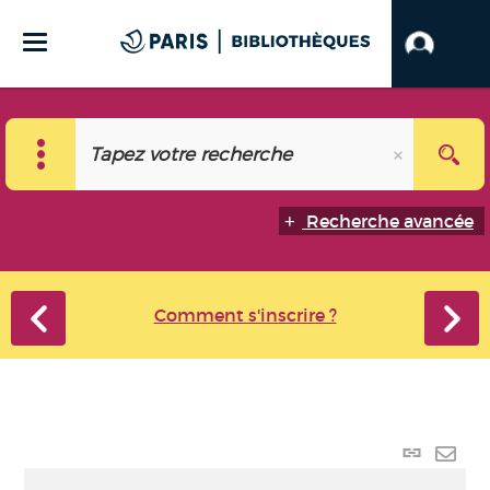
Recherche avancée
Comment s'inscrire ?
Lien
perma
Envo