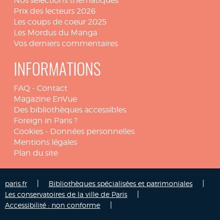
Nos sélections thématiques
Prix des lecteurs 2026
Les coups de coeur 2025
Les Mordus du Manga
Vos derniers commentaires
INFORMATIONS
FAQ
-
Contact
Magazine EnVue
Des bibliothèques accessibles
Foreign in Paris ?
Cookies
-
Données personnelles
Mentions légales
Plan du site
|
|
paris.fr
Bibliothèques spécialisées et patrimoniales
|
Les conservatoires de la ville de Paris
|
Accessibilité : non conforme